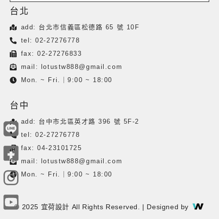
o
g
b
台北
o
r
e
k
a
add: 台北市信義區松德路 65 號 10F
m
tel: 02-27276778
fax: 02-27276833
mail:
lotustw888@gmail.com
Mon. ~ Fri.｜9:00 ~ 18:00
台中
add: 台中市北區英才路 396 號 5F-2
tel: 02-27276778
fax: 04-23101725
mail:
lotustw888@gmail.com
Mon. ~ Fri.｜9:00 ~ 18:00
© 2025 宜荷設計 All Rights Reserved. | Designed by