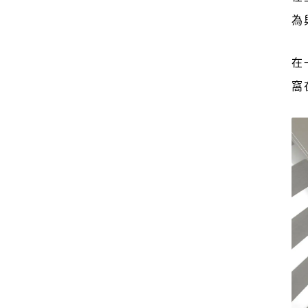
為
在
窩