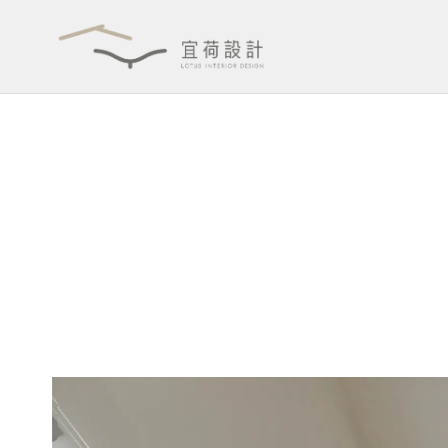
跳
至
主
要
內
容