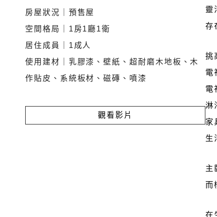
靈
房屋狀況｜預售屋
存
空間格局｜1房1廳1衛
居住成員｜1成人
挑
使用建材｜乳膠漆、壁紙、超耐磨木地板、木
電
作貼皮、系統板材、磁磚、噴漆
電
淋
觀看影片
家
生
主
而
在