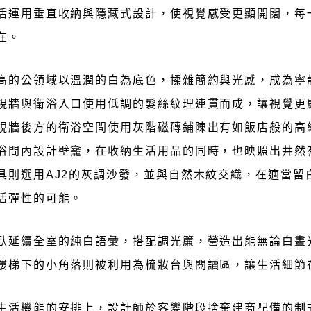
活運用垂直收納與隱藏式設計，使視覺感受更顯開闊，每
在。
高的公領域以溫潤的白為底色，揉雜簡約與光感，成為寧
視牆與衛浴入口使用低調的髮絲紋理連貫而成，讓視覺更
視牆後方的衛浴空間使用灰階磁磚鋪陳出有如飯店般的高
浴間內設計壁龕，在收納生活用品的同時，也映照出井然
具則選用AJ2的灰調沙發，並與自然木紋交織，在適當
活彈性的可能。
臥延續全室的純白語彙，搭配調光簾，營造出能無論白晝
樓梯下的小角落則被利用為梳妝台與閱讀區，讓生活細節
生活機能的安排上，設計師於客變階段捨棄建商配備的制