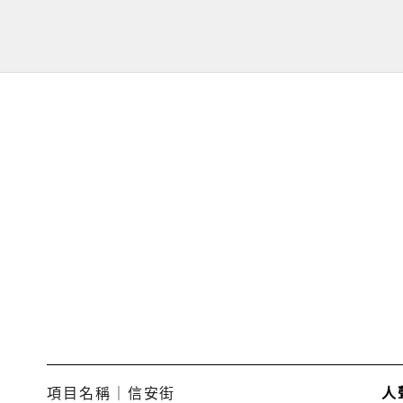
跳
至
主
要
內
容
項目名稱｜信安街
人