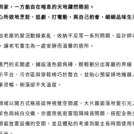
到家，一方能自在喘息的天地躍然眼前。
心所欲地烹飪、追劇、打電動，與自己約會，細細品味生
始老屋的屋況動線紊亂、收納不足等一系列問題，設計師
，讓老宅重生為一處安靜而溫馨的居所。
進門的玄關處，鋪設淺色劉角磚，輕輕劃分出客廳的界線
示平台、污衣區與穿鞋椅巧妙整合，並貼心預留掃地機器
單流暢，俐落卻不失溫度。
領域以開方式格局延伸視覺空間感，大片霧面落地窗引光
茶色與純白交織，亦選用氣密窗阻隔噪音問題，搭配全熱
預留放置設備的空間，並且體貼的考慮到屋主長時間使用
反光。