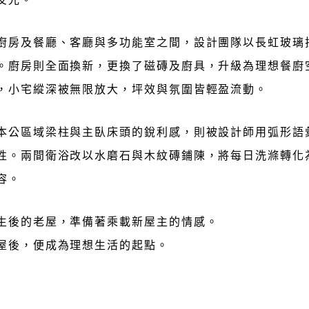
廚房及餐廳、客廳與多功能室之間，設計團隊以長虹玻璃
。廚房則全面換新，更換了磁磚及廚具，升級為理想餐廚
，小宅縱深被無限放大，坪效與氛圍皆輕盈流動。
本公區域梁柱與主臥床頭的銳利感，則被設計師用弧形語
性。兩間衛浴改以水磨石與木紋磚鋪陳，將每日洗滌轉化
容。
生後的老屋，準備著乘載新屋主的情感。
屋後，便成為理想生活的起點。