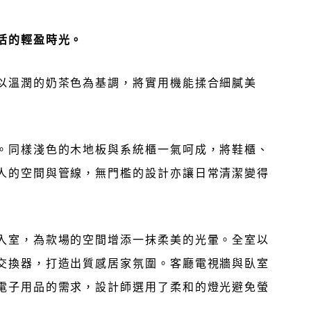
活的輕盈時光。
以溫潤的奶茶色為基調，將實用機能揉合細膩美
。同樣淺色的木地板與系統櫃一氣呵成，將鞋櫃、
人的空間與管線，無門檻的設計亦讓日常清潔變得
入室，為款場的空間增添一抹柔美的光暈。全室以
交換器，打造出質感居家氛圍。客廳電視牆與臥室
電子用品的需求，設計師選用了柔和的燈光避免螢