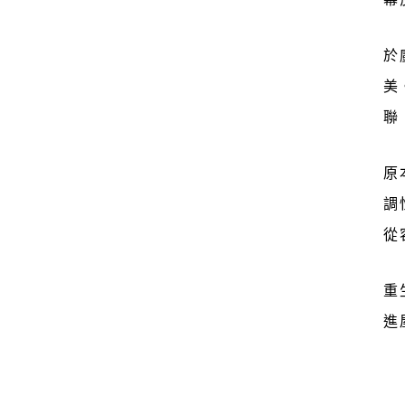
於
美
聯
原
調
從
重
進