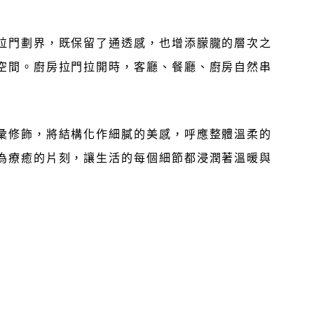
拉門劃界，既保留了通透感，也增添朦朧的層次之
空間。廚房拉門拉開時，客廳、餐廳、廚房自然串
彙修飾，將結構化作細膩的美感，呼應整體溫柔的
為療癒的片刻，讓生活的每個細節都浸潤著溫暖與