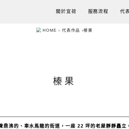
關於宜荷
服務流程
代
HOME
›
代表作品
›
榛果
榛果
聲鼎沸的、車水馬龍的街道，一座 22 坪的老屋靜靜矗立