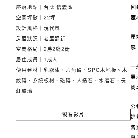
座落地點｜台北 信義區
回
空間坪數｜22坪
隨
設計風格｜現代風
原
房屋狀況｜老屋翻新
感
空間格局｜2房2廳2衛
居住成員｜1成人
一
使用建材｜乳膠漆、六角磚、SPC木地板、木
展
紋磚、系統板材、磁磚、人造石、水磨石、長
簡
虹玻璃
公
觀看影片
奶
皆
幕