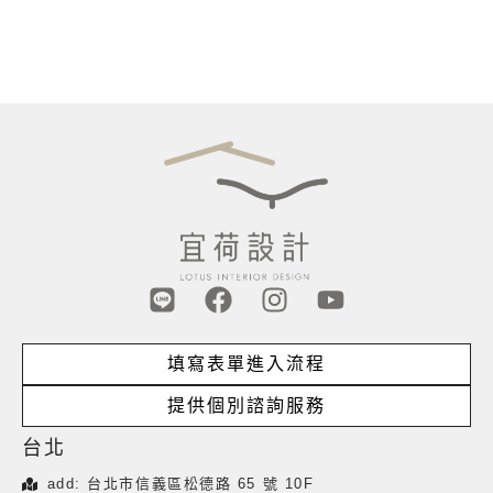
L
F
I
Y
i
a
n
o
n
c
s
u
填寫表單進入流程
e
e
t
t
b
a
u
提供個別諮詢服務
o
g
b
台北
o
r
e
k
a
add: 台北市信義區松德路 65 號 10F