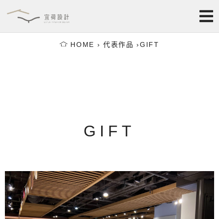
跳
至
主
要
HOME
›
代表作品
›
GIFT
內
容
GIFT